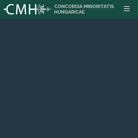
CONCORDIA MINORITATIS
HUNGARICAE
Zombor
Szabadka
CMH iroda: 25000 Zombor, Venac Petra Bojovića 13
CMH iroda: 24000 Szabadka, Ptujska 1. (Ptuji utca 1.)
Bővebben