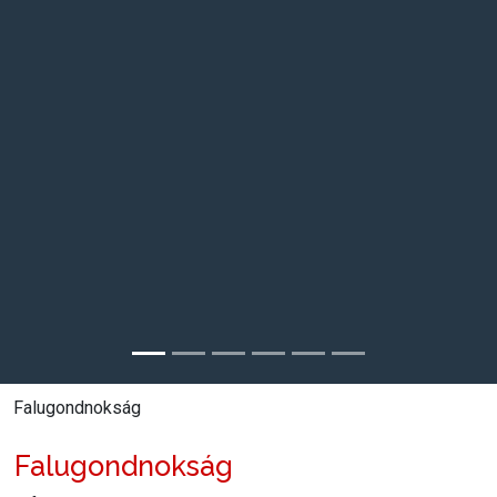
Falugondnokság
Falugondnokság