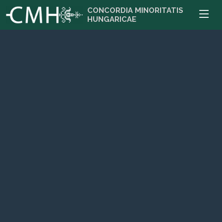
CONCORDIA MINORITATIS
HUNGARICAE
Zombor
Szabadka
CMH iroda: 25000 Zombor, Venac Petra Bojovića 13
CMH iroda: 24000 Szabadka, Ptujska 1. (Ptuji utca 1.)
Bővebben