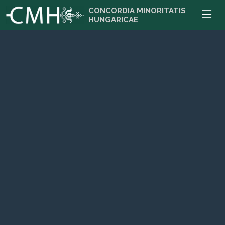
CONCORDIA MINORITATIS
HUNGARICAE
Zombor
Szabadka
CMH iroda: 25000 Zombor, Venac Petra Bojovića 13
CMH iroda: 24000 Szabadka, Ptujska 1. (Ptuji utca 1.)
Bővebben