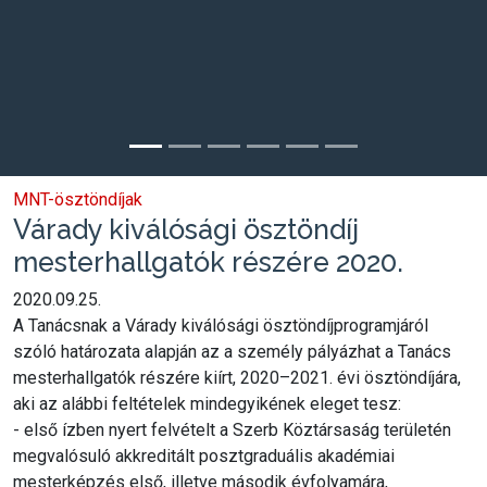
MNT-ösztöndíjak
Várady kiválósági ösztöndíj
mesterhallgatók részére 2020.
2020.09.25.
A Tanácsnak a Várady kiválósági ösztöndíjprogramjáról
szóló határozata alapján az a személy pályázhat a Tanács
mesterhallgatók részére kiírt, 2020–2021. évi ösztöndíjára,
aki az alábbi feltételek mindegyikének eleget tesz:
- első ízben nyert felvételt a Szerb Köztársaság területén
megvalósuló akkreditált posztgraduális akadémiai
mesterképzés első, illetve második évfolyamára,