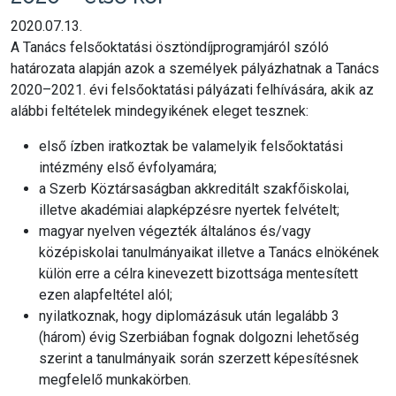
2020.07.13.
A Tanács felsőoktatási ösztöndíjprogramjáról szóló
határozata alapján azok a személyek pályázhatnak a Tanács
2020–2021. évi felsőoktatási pályázati felhívására, akik az
alábbi feltételek mindegyikének eleget tesznek:
első ízben iratkoztak be valamelyik felsőoktatási
intézmény első évfolyamára;
a Szerb Köztársaságban akkreditált szakfőiskolai,
illetve akadémiai alapképzésre nyertek felvételt;
magyar nyelven végezték általános és/vagy
középiskolai tanulmányaikat illetve a Tanács elnökének
külön erre a célra kinevezett bizottsága mentesített
ezen alapfeltétel alól;
nyilatkoznak, hogy diplomázásuk után legalább 3
(három) évig Szerbiában fognak dolgozni lehetőség
szerint a tanulmányaik során szerzett képesítésnek
megfelelő munkakörben.