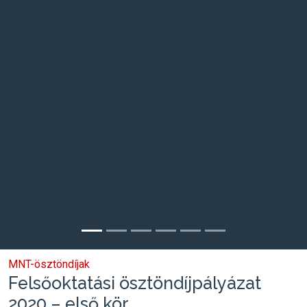
MNT-ösztöndíjak
Felsőoktatási ösztöndíjpályázat
2020 – első kör