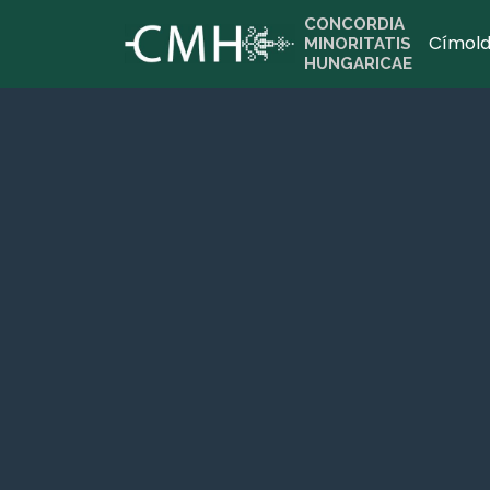
CONCORDIA
Címold
MINORITATIS
HUNGARICAE
Zombor
Szabadka
CMH iroda: 25000 Zombor,
Venac Petra Bojovića 13
CMH iroda: 24000 Szabadka,
Ptujska 1. (Ptuji utca 1.)
Bővebben