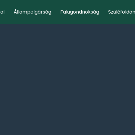
al
Állampolgárság
Falugondnokság
Szülőföldö