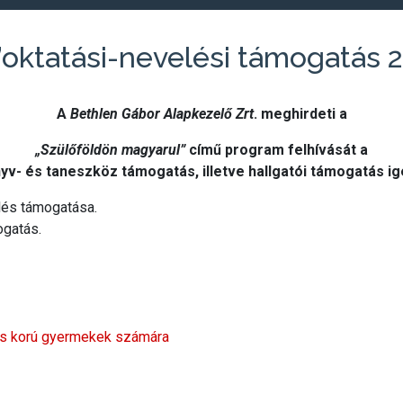
”oktatási-nevelési támogatás 
A
Bethlen Gábor Alapkezelő Zrt
. meghirdeti a
„Szülőföldön magyarul”
című program felhívását a
nyv- és taneszköz támogatás, illetve hallgatói
támogatás i
elés támogatása.
ogatás.
lás korú gyermekek számára